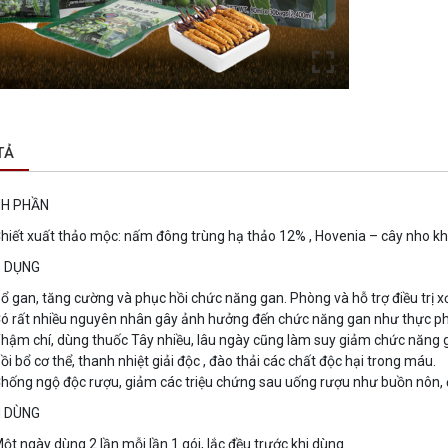
TẢ
H PHẦN
hiết xuất thảo mộc: nấm đông trùng hạ thảo 12% , Hovenia – cây nho khô
 DỤNG
ổ gan, tăng cường và phục hồi chức năng gan. Phòng và hỗ trợ điều trị
ó rất nhiều nguyên nhân gây ảnh hưởng đến chức năng gan như thực phẩ
hậm chí, dùng thuốc Tây nhiều, lâu ngày cũng làm suy giảm chức năng
ồi bổ cơ thể, thanh nhiệt giải độc , đào thải các chất độc hại trong máu.
hống ngộ độc rượu, giảm các triệu chứng sau uống rượu như buồn nôn, 
 DÙNG
ột ngày dùng 2 lần mỗi lần 1 gói, lắc đều trước khi dùng.