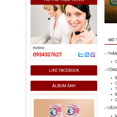
MÔ 
Hotline
✅THÀN
0934327627
C
✅CÔNG
LIKE FACEBOOK
B
C
ALBUM ẢNH
T
B
C
✅CÁCH
M