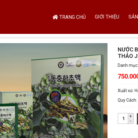
GIỚI THIỆU
SẢN
TRANG CHỦ
NƯỚC B
THẢO J
Danh mục
750.00
Xuất xứ:
H
Quy Cách: