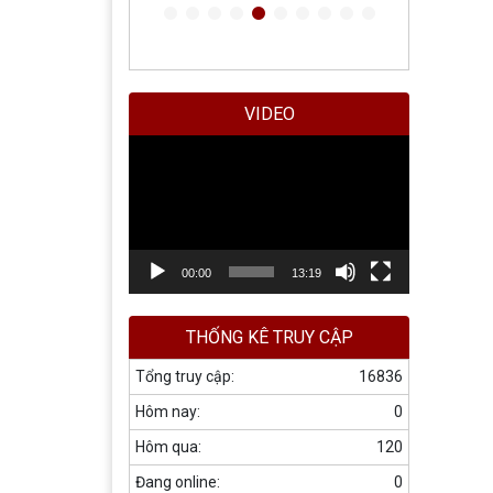
VIDEO
Trình
chơi
Video
00:00
13:19
THỐNG KÊ TRUY CẬP
Tổng truy cập:
16836
Hôm nay:
0
Hôm qua:
120
Đang online:
0