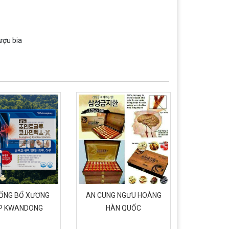
ượu bia
UỐNG BỔ XƯƠNG
AN CUNG NGƯU HOÀNG
VIÊN HỒNG
P KWANDONG
HÀN QUỐC
CHÍ