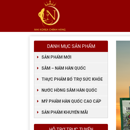
DANH MỤC SẢN PHẨM
SẢN PHẨM MỚI
SÂM – NẤM HÀN QUỐC
THỰC PHẨM BỔ TRỢ SỨC KHỎE
NƯỚC HỒNG SÂM HÀN QUỐC
MỸ PHẨM HÀN QUỐC CAO CẤP
SẢN PHẨM KHUYẾN MÃI
HỖ TRỢ TRỰC TUYẾN