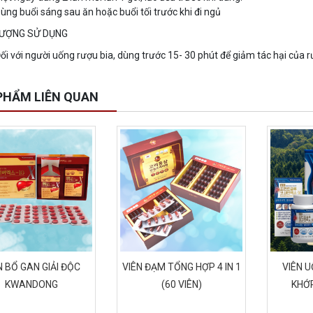
ùng buổi sáng sau ăn hoặc buổi tối trước khi đi ngủ
TƯỢNG SỬ DỤNG
ối với người uống rượu bia, dùng trước 15- 30 phút để giảm tác hại của r
PHẨM LIÊN QUAN
N BỔ GAN GIẢI ĐỘC
VIÊN ĐẠM TỔNG HỢP 4 IN 1
VIÊN 
KWANDONG
(60 VIÊN)
KHỚ