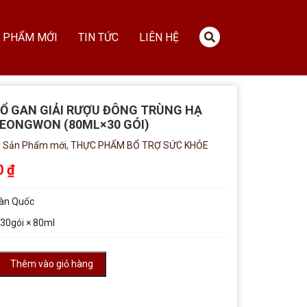
 PHẨM MỚI
TIN TỨC
LIÊN HỆ
Ổ GAN GIẢI RƯỢU ĐÔNG TRÙNG HẠ
EONGWON (80ML×30 GÓI)
:
Sản Phẩm mới
,
THỰC PHẨM BỔ TRỢ SỨC KHỎE
0
₫
àn Quốc
 30gói × 80ml
Thêm vào giỏ hàng