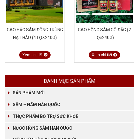
CAO HẮC SÂM ĐÔNG TRÙNG
CAO HỒNG SÂM CÔ ĐẶC (2
HẠ THẢO (4 LỌX240G)
LỌ×240G)
Xem chi tiết
Xem chi tiết
DANH MỤC SẢN PHẨM
SẢN PHẨM MỚI
SÂM – NẤM HÀN QUỐC
THỰC PHẨM BỔ TRỢ SỨC KHỎE
NƯỚC HỒNG SÂM HÀN QUỐC