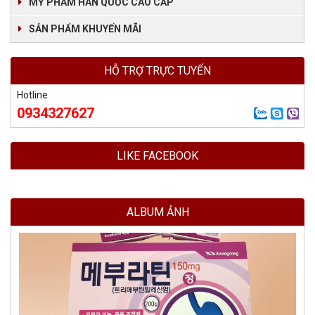
MỸ PHẨM HÀN QUỐC CAO CẤP
SẢN PHẨM KHUYẾN MÃI
HỖ TRỢ TRỰC TUYẾN
Hotline
0934327627
LIKE FACEBOOK
ALBUM ẢNH