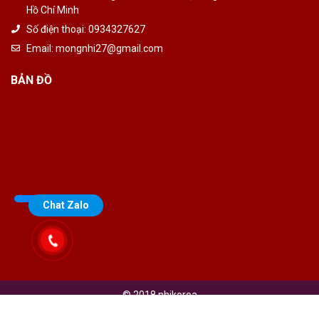
Hồ Chí Minh
Số điện thoại:
0934327627
Email:
mongnhi27@gmail.com
BẢN ĐỒ
Chat Zalo
© 2018 nhikorea
Thiết kế bởi
3B Việt Nam