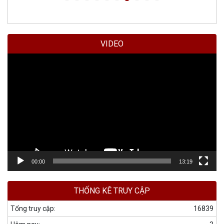
VIDEO
Trình
chơi
Video
00:00
13:19
THỐNG KÊ TRUY CẬP
Tổng truy cập:
16839