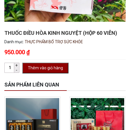
THUỐC ĐIỀU HÒA KINH NGUYỆT (HỘP 60 VIÊN)
Danh mục:
THỰC PHẨM BỔ TRỢ SỨC KHỎE
950.000
₫
Thêm vào giỏ hàng
SẢN PHẨM LIÊN QUAN