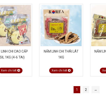
 LINH CHI CAO CẤP
NẤM LINH CHI THÁI LÁT
NẤM LI
SIL 1KG (4-6 TAI)
1KG
Xem chi tiết
Xem chi tiết
Xe
1
2
→