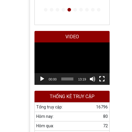
VIDEO
Trình
chơi
Video
00:00
13:19
THỐNG KÊ TRUY CẬP
Tổng truy cập:
16796
Hôm nay:
80
Hôm qua:
72