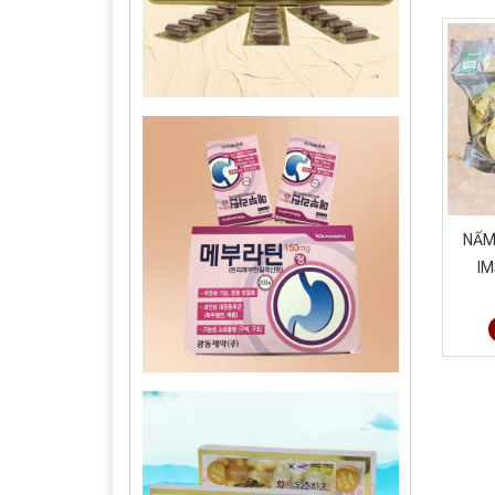
NẤM
IM