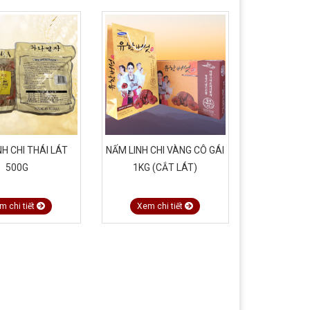
NH CHI THÁI LÁT
NẤM LINH CHI VÀNG CÔ GÁI
500G
1KG (CẮT LÁT)
m chi tiết
Xem chi tiết