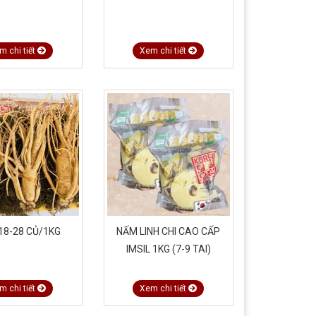
m chi tiết
Xem chi tiết
18-28 CỦ/1KG
NẤM LINH CHI CAO CẤP
IMSIL 1KG (7-9 TAI)
m chi tiết
Xem chi tiết