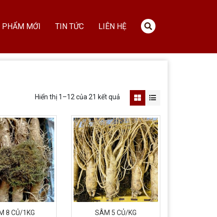
 PHẨM MỚI
TIN TỨC
LIÊN HỆ
Hiển thị 1–12 của 21 kết quả
M 8 CỦ/1KG
SÂM 5 CỦ/KG