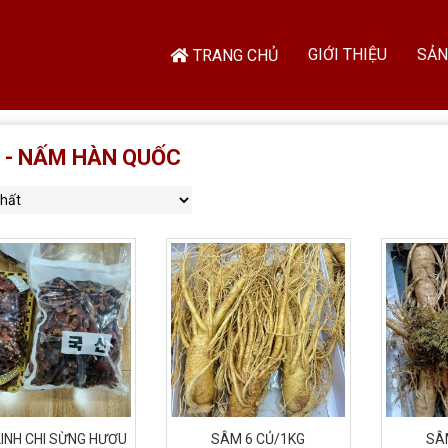
GIỚI THIỆU
SẢN
TRANG CHỦ
 - NẤM HÀN QUỐC
INH CHI SỪNG HƯƠU
SÂM 6 CỦ/1KG
SÂ