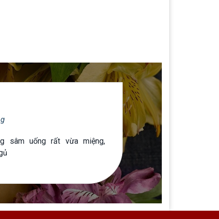
ng
g sâm uống rất vừa miệng,
ngủ