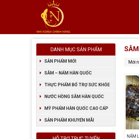
SÂM
DANH MỤC SẢN PHẨM
SẢN PHẨM MỚI
SÂM – NẤM HÀN QUỐC
THỰC PHẨM BỔ TRỢ SỨC KHỎE
NƯỚC HỒNG SÂM HÀN QUỐC
MỸ PHẨM HÀN QUỐC CAO CẤP
SẢN PHẨM KHUYẾN MÃI
NẤM L
HỖ TRỢ TRỰC TUYẾN